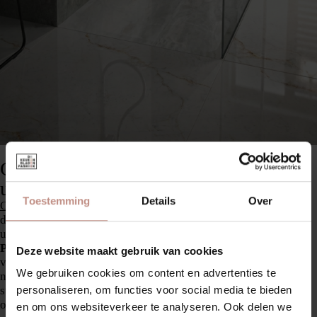
Composiet als alternatief: Luxe
uitstraling zonder hoge kosten
Toestemming
Details
Over
Composiet
is een
veelgekozen alternatief
voor natuursteen in
de badkamer. Het materiaal combineert een strakke, moderne
uitstraling met praktische voordelen.
Pluspunten van composiet in de badkamer:
Deze website maakt gebruik van cookies
verkrijgbaar in talrijke kleuren en structuren, waaronder
We gebruiken cookies om content en advertenties te
natuursteenlooks
sterk en krasvast
personaliseren, om functies voor social media te bieden
onderhoudsvriendelijk
en om ons websiteverkeer te analyseren. Ook delen we