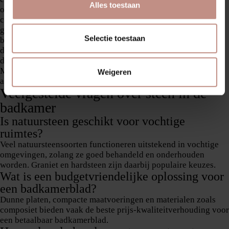
Alles toestaan
opvallend accent
composiet in marmerlook voor een luxe uitstraling
gebruik van reststukken voor nissen, planchettes of kleine
Selectie toestaan
bladoppervlakken
donkere steenvarianten in combinatie met messing of zwarte
details
Met één of twee goed gekozen elementen oogt een badkamer
Weigeren
al snel een stuk luxer
.
Veelgestelde vragen over steen in de
badkamer
Is natuursteen geschikt voor vochtige
ruimtes?
Veel natuursteensoorten functioneren uitstekend in vochtige
omgevingen
, zolang ze goed behandeld en onderhouden
worden. Graniet en hardsteen zijn daarbij populaire keuzes.
Wat is een budgetvriendelijke oplossing voor
een badkamerblad?
Dunne platen, compacte maatvoeringen en materialen zoals
composiet
bieden vaak de beste prijs-kwaliteitverhouding voor
een betaalbaar badkamerblad.