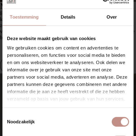
Marmer platen
Een marmeren badkamer geeft je interieur een luxe en
Toestemming
Details
Over
klassieke uitstraling. De natuurlijke adering en elegante glans
zorgen voor een verfijnde sfeer in elke ruimte. Of je nu kiest
voor wit, zwart, beige, bruin of grijs marmer – elke tint geeft je
badkamer een unieke, stijlvolle look.
Deze website maakt gebruik van cookies
We gebruiken cookies om content en advertenties te
OFFERTE AANVRAGEN VLOEREN
personaliseren, om functies voor social media te bieden
en om ons websiteverkeer te analyseren. Ook delen we
OFFERTE AANVRAGEN WANDEN
informatie over je gebruik van onze site met onze
partners voor social media, adverteren en analyse. Deze
partners kunnen deze gegevens combineren met andere
informatie die je aan ze heeft verstrekt of die ze hebben
verzameld op basis van jouw gebruik van hun services.
Toestemmingsselectie
Noodzakelijk