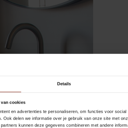
Dek
Dekton 
is popu
Details
uitstra
strakke
vraagt.
 van cookies
Waarom
Hoge k
ent en advertenties te personaliseren, om functies voor social
Goed be
. Ook delen we informatie over je gebruik van onze site met onz
Kleurva
 partners kunnen deze gegevens combineren met andere informat