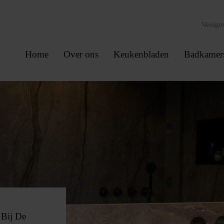
Veelge
Home
Over ons
Keukenbladen
Badkamer
. Bij De