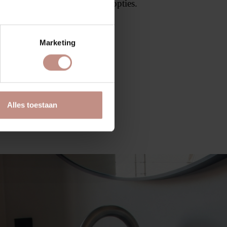
 uitstraling met veel ontwerpopties.
AAG OFFERTE AAN
Marketing
Alles toestaan