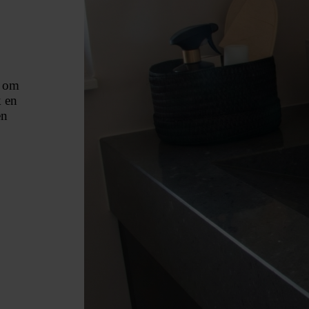
d om
k en
en