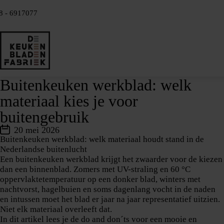
8 - 6917077
Buitenkeuken werkblad: welk
materiaal kies je voor
buitengebruik
20 mei 2026
Buitenkeuken werkblad: welk materiaal houdt stand in de
Nederlandse buitenlucht
Een buitenkeuken werkblad krijgt het zwaarder voor de kiezen
dan een binnenblad. Zomers met UV-straling en 60 °C
oppervlaktetemperatuur op een donker blad, winters met
nachtvorst, hagelbuien en soms dagenlang vocht in de naden
en intussen moet het blad er jaar na jaar representatief uitzien.
Niet elk materiaal overleeft dat.
In dit artikel lees je de do and don´ts voor een mooie en