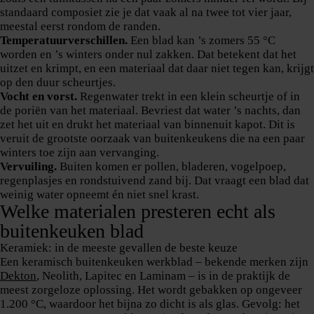
standaard composiet zie je dat vaak al na twee tot vier jaar,
meestal eerst rondom de randen.
Temperatuurverschillen.
Een blad kan ’s zomers 55 °C
worden en ’s winters onder nul zakken. Dat betekent dat het
uitzet en krimpt, en een materiaal dat daar niet tegen kan, krijgt
op den duur scheurtjes.
Vocht en vorst.
Regenwater trekt in een klein scheurtje of in
de poriën van het materiaal. Bevriest dat water ’s nachts, dan
zet het uit en drukt het materiaal van binnenuit kapot. Dit is
veruit de grootste oorzaak van buitenkeukens die na een paar
winters toe zijn aan vervanging.
Vervuiling.
Buiten komen er pollen, bladeren, vogelpoep,
regenplasjes en rondstuivend zand bij. Dat vraagt een blad dat
weinig water opneemt én niet snel krast.
Welke materialen presteren echt als
buitenkeuken blad
Keramiek: in de meeste gevallen de beste keuze
Een keramisch buitenkeuken werkblad – bekende merken zijn
Dekton
, Neolith, Lapitec en Laminam – is in de praktijk de
meest zorgeloze oplossing. Het wordt gebakken op ongeveer
1.200 °C, waardoor het bijna zo dicht is als glas. Gevolg: het