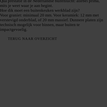
Qua prestatie in de Nederlandse buitenlucht: allebei prima,
mits je weet waar je aan begint.
Hoe dik moet een buitenkeuken werkblad zijn?
Voor graniet: minimaal 20 mm. Voor keramiek: 12 mm met
verstevigd onderblad, of 20 mm massief. Dunnere platen zijn
technisch mogelijk voor binnen, maar buiten te
impactgevoelig.
TERUG NAAR OVERZICHT
Bedrijf
Over ons
Aanrechtbladen
Showroom
Service
Inmeten
Contact
Blog