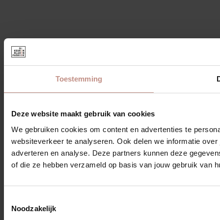
Neolith
Volg ons
Instagram
Facebook
TikTok
Toestemming
D
© 2026 De Keukenbladen Fabriek
Onderdeel van
Algemene Voorwaarden
Deze website maakt gebruik van cookies
Privacybeleid
We gebruiken cookies om content en advertenties te persona
⚡ door Milestoners
websiteverkeer te analyseren. Ook delen we informatie over 
adverteren en analyse. Deze partners kunnen deze gegevens 
of die ze hebben verzameld op basis van jouw gebruik van h
Toestemmingsselectie
Noodzakelijk