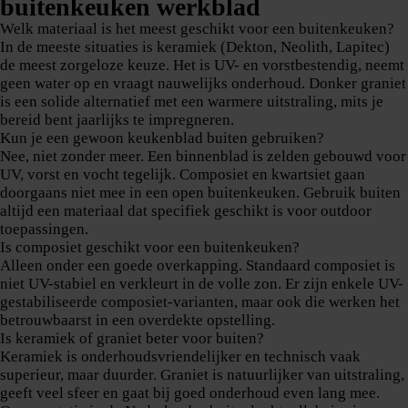
buitenkeuken werkblad
Welk materiaal is het meest geschikt voor een buitenkeuken?
In de meeste situaties is keramiek (Dekton, Neolith, Lapitec)
de meest zorgeloze keuze. Het is UV- en vorstbestendig, neemt
geen water op en vraagt nauwelijks onderhoud. Donker graniet
is een solide alternatief met een warmere uitstraling, mits je
bereid bent jaarlijks te impregneren.
Kun je een gewoon keukenblad buiten gebruiken?
Nee, niet zonder meer. Een binnenblad is zelden gebouwd voor
UV, vorst en vocht tegelijk. Composiet en kwartsiet gaan
doorgaans niet mee in een open buitenkeuken. Gebruik buiten
altijd een materiaal dat specifiek geschikt is voor outdoor
toepassingen.
Is composiet geschikt voor een buitenkeuken?
Alleen onder een goede overkapping. Standaard composiet is
niet UV-stabiel en verkleurt in de volle zon. Er zijn enkele UV-
gestabiliseerde composiet-varianten, maar ook die werken het
betrouwbaarst in een overdekte opstelling.
Is keramiek of graniet beter voor buiten?
Keramiek is onderhoudsvriendelijker en technisch vaak
superieur, maar duurder. Graniet is natuurlijker van uitstraling,
geeft veel sfeer en gaat bij goed onderhoud even lang mee.