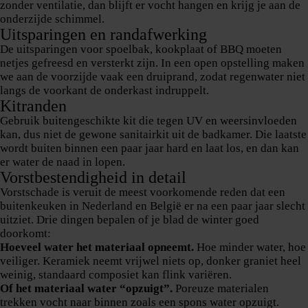
zonder ventilatie, dan blijft er vocht hangen en krijg je aan de
onderzijde schimmel.
Uitsparingen en randafwerking
De uitsparingen voor spoelbak, kookplaat of BBQ moeten
netjes gefreesd en versterkt zijn. In een open opstelling maken
we aan de voorzijde vaak een druiprand, zodat regenwater niet
langs de voorkant de onderkast indruppelt.
Kitranden
Gebruik buitengeschikte kit die tegen UV en weersinvloeden
kan, dus niet de gewone sanitairkit uit de badkamer. Die laatste
wordt buiten binnen een paar jaar hard en laat los, en dan kan
er water de naad in lopen.
Vorstbestendigheid in detail
Vorstschade is veruit de meest voorkomende reden dat een
buitenkeuken in Nederland en België er na een paar jaar slecht
uitziet. Drie dingen bepalen of je blad de winter goed
doorkomt:
Hoeveel water het materiaal opneemt.
Hoe minder water, hoe
veiliger. Keramiek neemt vrijwel niets op, donker graniet heel
weinig, standaard composiet kan flink variëren.
Of het materiaal water “opzuigt”.
Poreuze materialen
trekken vocht naar binnen zoals een spons water opzuigt.