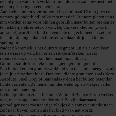
neemt geen water op, verkleurt niet door de zon, bevriest niet
en kan prima tegen een hete pan.
Aandachtspunten voor buiten: kies minimaal 12 mm (met een
verstevigd onderblad) of 20 mm massief. Dunnere platen van 8
mm worden soms voor binnen gebruikt, maar buiten breken ze
te makkelijk als er iets op valt. Bij donkere kleuren (zwart,
antraciet) wordt het blad op een hete dag echt heet en zet het
iets uit, bij lange bladen bouwen we daar altijd een kleine
speling in.
Nadeel: keramiek is het duurste segment. En als er een keer
iets zwaars op valt, kan er een stukje afbreken. Dat is
repareerbaar
, maar nooit helemaal onzichtbaar.
Graniet: solide klassieker, mits goed geïmpregneerd
Een buitenkeuken graniet werkblad kan decennia meegaan, als
je de juiste variant kiest. Donkere, dichte granieten zoals Nero
Assoluto, Steel Grey of Star Galaxy doen het buiten beter dan
lichte varianten. Ze nemen minder water op en vlekjes vallen
ook minder snel op.
Lichte granieten zoals Kashmir White of Bianco Sardo werken
ook, maar vragen meer onderhoud. Ze zijn daarnaast
gevoeliger voor roestachtige vlekjes die soms vanuit de steen
zelf naar boven komen als het blad vaak nat wordt.
Buitenkeuken steen zoals graniet moet je jaarlijks