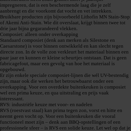
impregneren, dat is een beschermende laag die je zelf
aanbrengt en die voorkomt dat vocht en vet intrekken.
Bruikbare producten zijn bijvoorbeeld Lithofin MN Stain-Stop
of Akemi Anti-Stain. Wie dit overslaat, krijgt binnen twee tot
drie jaar bijna gegarandeerd vlekken.
Composiet: alleen onder overkapping
Standaard composiet (denk aan merken als Silestone en
Caesarstone) is voor binnen ontwikkeld en kan slecht tegen
directe zon. In de volle zon verkleurt het materiaal binnen een
paar jaar en kunnen er kleine scheurtjes ontstaan. Dat is geen
fabricagefout, maar een gevolg van hoe het materiaal is
opgebouwd.
Er zijn enkele speciale composiet-lijnen die wél UV-bestendig
zijn, maar ook die werken het betrouwbaarst onder een
overkapping. Voor een overdekte buitenkeuken is composiet
wel een prima keuze, en qua uitstraling en prijs vaak
interessant.
RVS: industriële keuze met voor- en nadelen
RVS (roestvast staal) kan prima tegen zon, vorst en hitte en
neemt geen vocht op. Voor een buitenkeuken die vooral
functioneel moet zijn – denk aan BBQ-opstellingen of een
professionele sfeer – is RVS een solide keuze. Let wel op dat je