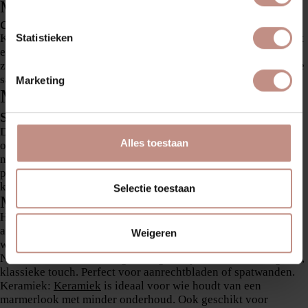
Mix van oud en nieuw = karakter met
comfort
Statistieken
Kortom: je hoeft niet te kiezen tussen nostalgie en gemak. Met
een paar slimme keuzes creëer je een Engelse keuken die net
zo stijlvol als praktisch is – een plek waar traditie en innovatie
samenkomen.
Marketing
Materialen en kleuren die de Engelse
sfeer versterken
De juiste combinatie van materialen en kleuren is essentieel
Alles toestaan
om die typische Engelse keukenlook te creëren. Denk warm,
natuurlijk en een tikkeltje nostalgisch. Hieronder vind je de
populairste keuzes die perfect passen binnen de Engelse
keukenstijl:
Selectie toestaan
Materialen:
Hout:
Eiken, beuken of grenen zorgen voor een warme,
ambachtelijke uitstraling. Denk aan houten kastfronten,
Weigeren
werkbladen of details zoals legplanken.
Natuursteen:
Marmer
en
graniet
geven je keuken een elegante,
klassieke touch. Perfect voor aanrechtbladen of spatwanden.
Keramiek:
Keramiek
is ideaal voor wie houdt van een
marmerlook met minder onderhoud. Ook geschikt voor