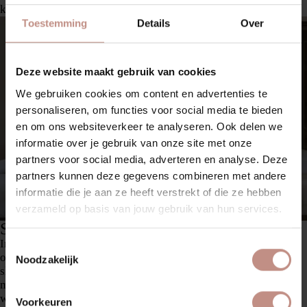
keukenliefhebber van nu zeker op let.
Toestemming
Details
Over
Deze website maakt gebruik van cookies
We gebruiken cookies om content en advertenties te
personaliseren, om functies voor social media te bieden
en om ons websiteverkeer te analyseren. Ook delen we
informatie over je gebruik van onze site met onze
partners voor social media, adverteren en analyse. Deze
partners kunnen deze gegevens combineren met andere
informatie die je aan ze heeft verstrekt of die ze hebben
verzameld op basis van jouw gebruik van hun services.
Slimme verlichting en indeling
In een moderne Engelse keuken wordt ook goed nagedacht
Toestemmingsselectie
over licht en ruimte. Denk aan LED-verlichting onder kastjes,
Noodzakelijk
slimme opbergoplossingen in hoeklades of een keukeneiland
met ingebouwde stroompunten. Functionaliteit mag gezien
worden, zolang het in stijl gebeurt.
Voorkeuren