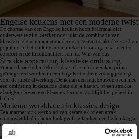
Engelse keukens met een moderne twist
De charme van een Engelse keuken hoeft helemaal niet
ouderwets te zijn. Sterker nog: juist de combinatie van
klassieke elementen met moderne accenten maakt deze stijl zo
populair. Je behoudt de authentieke uitstraling, maar met het
comfort en de functionaliteit van nu. Win-win dus.
Strakke apparatuur, klassieke omlijsting
Een moderne inductiekookplaat of combi-oven kan prima
geïntegreerd worden in een Engelse keuken, zolang je zorgt
voor de juiste afwerking. Denk aan een ingebouwde oven met
een omlijsting in dezelfde kleur als je kasten, of een strakke
afzuigkap boven een klassiek fornuis. Zo blijft het geheel in
balans.
Moderne werkbladen in klassiek design
Een marmerlook werkblad van keramiek of een strak
composiet blad in betonlook geeft je keuken een hedendaagse
uitstraling, terwijl het nog steeds perfect past binnen het
Engelse plaatje. Deze materialen zijn bovendien
onderhoudsvriendelijk en duurzaam – iets waar de klassieke