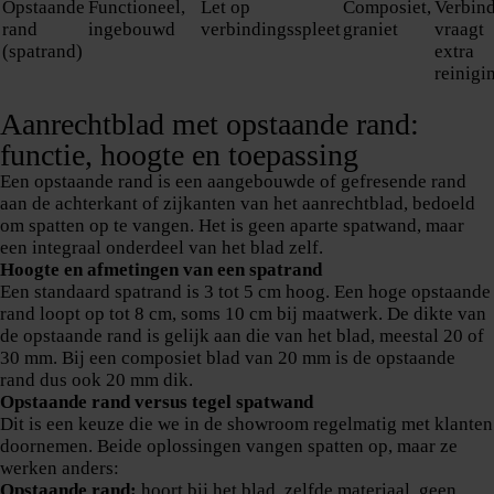
Opstaande
Functioneel,
Let op
Composiet,
Verbin
rand
ingebouwd
verbindingsspleet
graniet
vraagt
(spatrand)
extra
reinigi
Aanrechtblad met opstaande rand:
functie, hoogte en toepassing
Een opstaande rand is een aangebouwde of gefresende rand
aan de achterkant of zijkanten van het aanrechtblad, bedoeld
om spatten op te vangen. Het is geen aparte spatwand, maar
een integraal onderdeel van het blad zelf.
Hoogte en afmetingen van een spatrand
Een standaard spatrand is 3 tot 5 cm hoog. Een hoge opstaande
rand loopt op tot 8 cm, soms 10 cm bij maatwerk. De dikte van
de opstaande rand is gelijk aan die van het blad, meestal 20 of
30 mm. Bij een composiet blad van 20 mm is de opstaande
rand dus ook 20 mm dik.
Opstaande rand versus tegel spatwand
Dit is een keuze die we in de showroom regelmatig met klanten
doornemen. Beide oplossingen vangen spatten op, maar ze
werken anders:
Opstaande rand:
hoort bij het blad, zelfde materiaal, geen