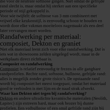
die voor de neutrale softnose gingen. Niet omdat de gefrijde
rand slecht is, maar omdat hij sterker aan een specifieke
periode of stijl gekoppeld is.
Voor wie twijfelt: de softnose van 3 mm combineert met
vrijwel elke keukenstijl, is eenvoudig schoon te houden en
wordt door elke vakman moeiteloos nagemaakt als een deel
later vervangen moet worden.
Randafwerking per materiaal:
composiet, Dekton en graniet
Niet elk materiaal leent zich voor elke randafwerking. Dat is
iets wat in showrooms zelden uitgelegd wordt, maar in de
werkplaats direct zichtbaar is.
Composiet en randafwerking
Composiet
is relatief eenvoudig te frezen in alle gangbare
randprofielen. Rechte rand, softnose, bullnose, gefrijde rand:
alles is mogelijk zonder grote risico’s. De opstaande rand
wordt bij composiet het meest toegepast, omdat het materiaal
goed te verbinden is met lijm en de naad strak afwerkt.
Waar kan Dekton niet tegen bij randafwerking?
Dekton
en andere ultradichte keramische materialen (Neolith,
Lapitec) zijn extreem hard, maar ook brozer bij dunne
profielen. Een volbullnose of een smal gefrijde rand zijn bij