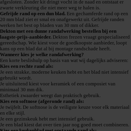
afgesloten. Zonder kit dringt vocht in de naad en ontstaat er
zwarte verkleuring die niet meer weg te halen is.
Gefrijde rand op een dun blad.
Een gechamferde rand op een
20 mm blad ziet er smal en onafgewerkt uit. Gefrijde randen
werken het best op bladen van 30 mm of dikker.
Dekton met een dunne randafwerking bestellen bij een
laagste-prijs-aanbieder.
Dekton frezen vraagt gespecialiseerd
gereedschap. Wie kiest voor de goedkoopste aanbieder, loopt
kans op een blad dat al bij montage randschade heeft.
Wanneer kies je welke randafwerking?
Een korte beslishulp op basis van wat wij dagelijks adviseren:
Kies een rechte rand als:
Je een strakke, moderne keuken hebt en het blad niet intensief
gebruikt wordt.
Je uitsluitend kiest voor keramiek of een composiet van
minimaal 30 mm dik.
Esthetiek zwaarder weegt dan praktisch gebruik.
Kies een softnose (afgeronde rand) als:
Je twijfelt. De softnose is de veiligste keuze voor elk materiaal
en elke stijl.
Je een gezinskeuk hebt met intensief gebruik.
Je een blad kiest dat over tien jaar nog goed moet combineren.
Kies een keukenblad met opstaande rand als: