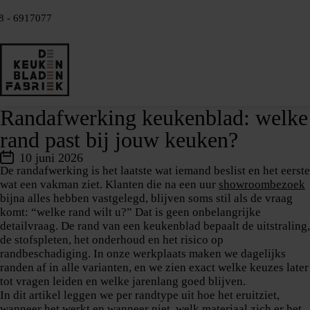
8 - 6917077
Randafwerking keukenblad: welke
rand past bij jouw keuken?
10 juni 2026
De randafwerking is het laatste wat iemand beslist en het eerste
wat een vakman ziet. Klanten die na een uur
showroombezoek
bijna alles hebben vastgelegd, blijven soms stil als de vraag
komt: “welke rand wilt u?” Dat is geen onbelangrijke
detailvraag. De rand van een keukenblad bepaalt de uitstraling,
de stofspleten, het onderhoud en het risico op
randbeschadiging. In onze werkplaats maken we dagelijks
randen af in alle varianten, en we zien exact welke keuzes later
tot vragen leiden en welke jarenlang goed blijven.
In dit artikel leggen we per randtype uit hoe het eruitziet,
wanneer het werkt en wanneer niet, welk materiaal zich er het