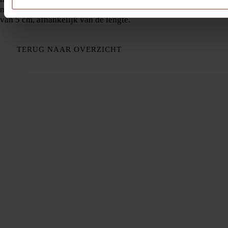
materiaalkeuze en afmeting meerprijs voor een opstaande rand
van 5 cm, afhankelijk van de lengte.
TERUG NAAR OVERZICHT
Bedrijf
Over ons
Aanrechtbladen
Showroom
Service
Inmeten
Contact
Blog
Assortiment