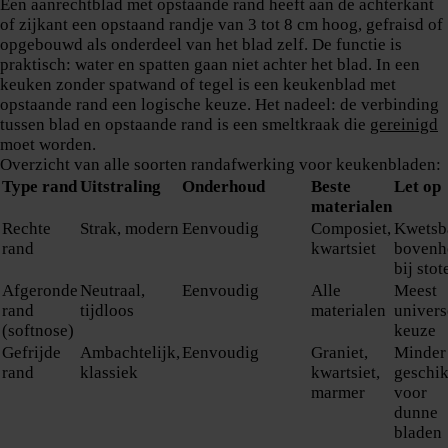
Een aanrechtblad met opstaande rand heeft aan de achterkant
of zijkant een opstaand randje van 3 tot 8 cm hoog, gefraisd of
opgebouwd als onderdeel van het blad zelf. De functie is
praktisch: water en spatten gaan niet achter het blad. In een
keuken zonder spatwand of tegel is een keukenblad met
opstaande rand een logische keuze. Het nadeel: de verbinding
tussen blad en opstaande rand is een smeltkraak die
gereinigd
moet worden.
Overzicht van alle soorten randafwerking voor keukenbladen:
Type rand
Uitstraling
Onderhoud
Beste
Let op
materialen
Rechte
Strak, modern
Eenvoudig
Composiet,
Kwetsb
rand
kwartsiet
bovenh
bij stot
Afgeronde
Neutraal,
Eenvoudig
Alle
Meest
rand
tijdloos
materialen
univers
(softnose)
keuze
Gefrijde
Ambachtelijk,
Eenvoudig
Graniet,
Minder
rand
klassiek
kwartsiet,
geschik
marmer
voor
dunne
bladen