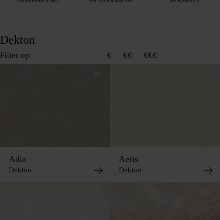
Dekton
Filter op:
Alle werkbladen
€
€€
€€€
€€
€
Adia
Aeris
Dekton
Dekton
€€
€€€