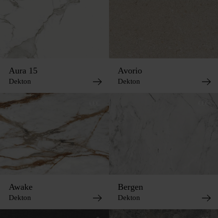
Aura 15
Avorio
Dekton
Dekton
€€€
€€€
Awake
Bergen
Dekton
Dekton