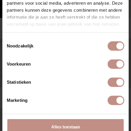
partners voor social media, adverteren en analyse. Deze
partners kunnen deze gegevens combineren met andere
informatie die je aan ze heeft verstrekt of die ze hebben
verzameld op basis van jouw gebruik van hun services.
Laurent
Limbo
Dekton
Dekton
Toestemmingsselectie
€€€
€
Noodzakelijk
Voorkeuren
Statistieken
Lucid
Lunar
Marketing
Dekton
Dekton
€€
€€
Alles toestaan