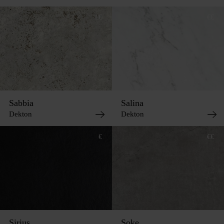
€€
€€
Sabbia
Salina
Dekton
Dekton
€
€€
Sirius
Soke