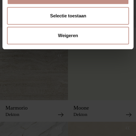
Selectie toestaan
Malibu
Marina
Weigeren
Dekton
Dekton
€€
€
Marmorio
Moone
Dekton
Dekton
€€€
€€