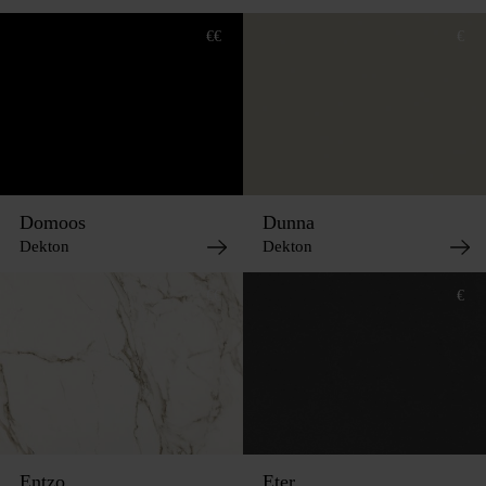
€€
€
Domoos
Dunna
Dekton
Dekton
€€
€
Entzo
Eter