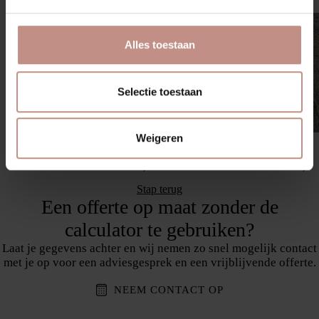
€
€
Alles toestaan
Selectie toestaan
Weigeren
Steel Grey
Viscount White
Vasto
Vasto
Stap terug
Een offerte op maat zonder de
calculator te gebruiken?
Laat je gegevens achter en wij nemen zo snel mogelijk contact
met je op voor een adviesgesprek en een vrijblijvende offerte.
NEEM CONTACT OP
Bedrijf