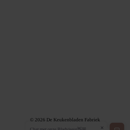
Onze materialen
Composiet
Dekton
Graniet
Keramiek
Marmer
Kwartsiet
Neolith
Volg ons
Instagram
Facebook
TikTok
© 2026 De Keukenbladen Fabriek
Onderdeel van
Chat met onze Bladviseur👋🏼