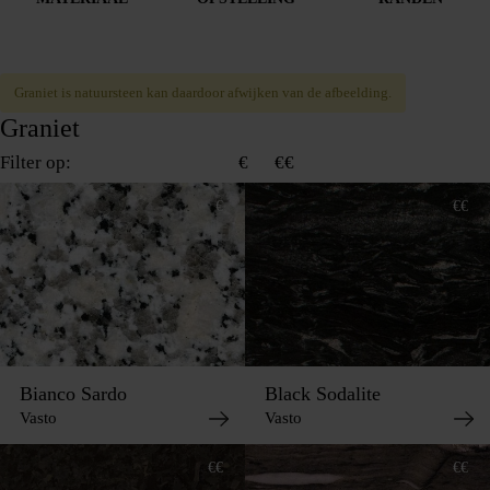
Graniet is natuursteen kan daardoor afwijken van de afbeelding.
Graniet
Filter op:
Alle werkbladen
€
€€
€
€€
Bianco Sardo
Black Sodalite
Vasto
Vasto
€€
€€