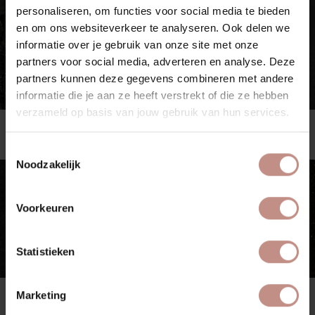
€€
€
personaliseren, om functies voor social media te bieden
en om ons websiteverkeer te analyseren. Ook delen we
informatie over je gebruik van onze site met onze
partners voor social media, adverteren en analyse. Deze
partners kunnen deze gegevens combineren met andere
informatie die je aan ze heeft verstrekt of die ze hebben
verzameld op basis van jouw gebruik van hun services.
Labrador Vert
Nero Assoluto
Vasto
Vasto
Toestemmingsselectie
Noodzakelijk
€
€€
Voorkeuren
Statistieken
Nero Assoluto Anticato
Star Galaxy
Marketing
Vasto
Vasto