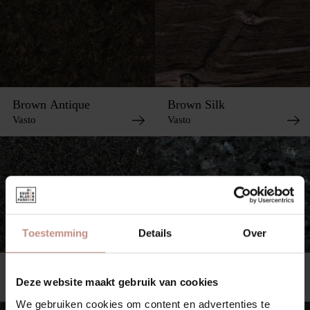
Brown Antique
Brown Silk
Vasto
Vasto
€
€€
Toestemming
Details
Over
Impala
Labrador Blue
Deze website maakt gebruik van cookies
Vasto
Vasto
We gebruiken cookies om content en advertenties te