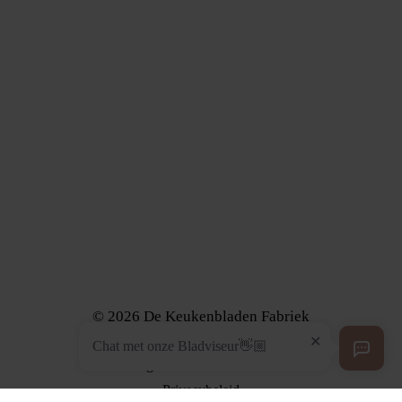
Composiet
Dekton
Graniet
Keramiek
Marmer
Kwartsiet
Neolith
Volg ons
Instagram
Facebook
TikTok
© 2026 De Keukenbladen Fabriek
Onderdeel van
Chat met onze Bladviseur👋🏼
Algemene Voorwaarden
Privacybeleid