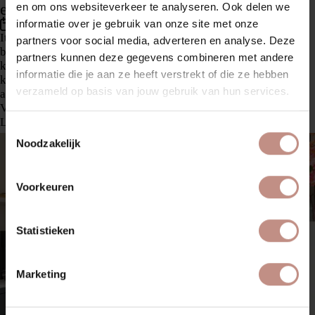
en vakmanschap
en om ons websiteverkeer te analyseren. Ook delen we
informatie over je gebruik van onze site met onze
04 september 2025
Italiaans design staat wereldwijd bekend om zijn perfecte
partners voor social media, adverteren en analyse. Deze
balans tussen schoonheid en functionaliteit – en dat is in de
partners kunnen deze gegevens combineren met andere
keuken niet anders. Vooral als het gaat om Italiaans design
informatie die je aan ze heeft verstrekt of die ze hebben
keukenbladen, draait alles om luxe materialen, verfijnde
verzameld op basis van jouw gebruik van hun services.
afwerking en een oog voor detail dat je nergens anders vindt.
Van het iconische Carrara-marmer tot strak keramiek in […]
Lees meer
Toestemmingsselectie
Noodzakelijk
Voorkeuren
Statistieken
Marketing