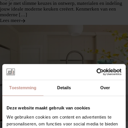
hoe je met slimme keuzes in ontwerp, materialen en indeling
jouw ideale moderne keuken creëert. Kenmerken van een
moderne […]
Lees meer
Toestemming
Details
Over
Deze website maakt gebruik van cookies
We gebruiken cookies om content en advertenties te
Italiaanse design keukens: Luxe materialen
personaliseren, om functies voor social media te bieden